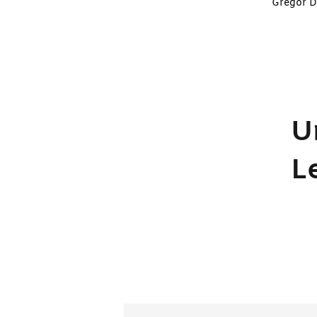
Gregor D
U
L