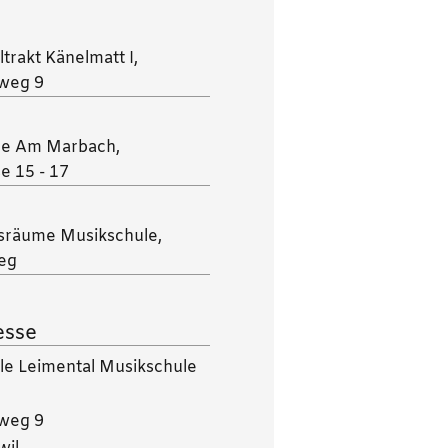
trakt Känelmatt I,
weg 9
ge Am Marbach,
e 15 - 17
n
tsräume Musikschule,
eg
esse
le Leimental Musikschule
weg 9