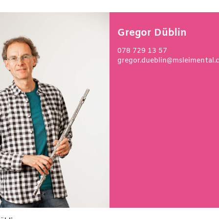
Gregor Düblin
078 729 13 57
gregor.dueblin@msleimental.