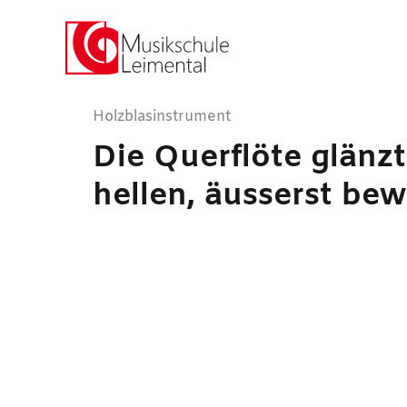
Holzblas­instrument
Die
Querflöte
glänzt
hellen, äusserst b