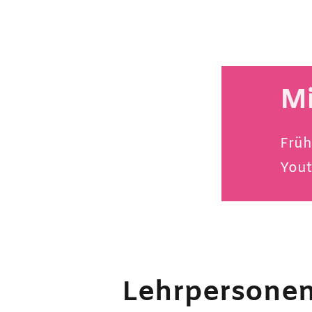
Mi
Früh
Yout
Lehrpersone