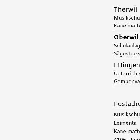
Therwil
Musikschul
Känelmatt
Oberwil
Schulanla
Sägestrass
Ettinge
Unterrich
Gempenw
Postadr
Musikschu
Leimental
Känelmatt