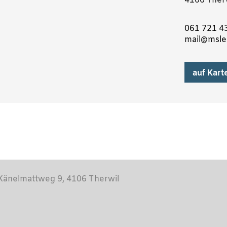
4106 Ther
061 721 4
mail@msle
auf Kart
 Känelmattweg 9, 4106 Therwil