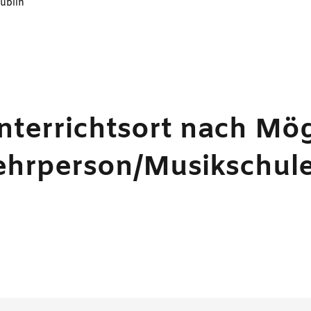
üblin
nterrichtsort nach Mög
ehrperson/Musikschul