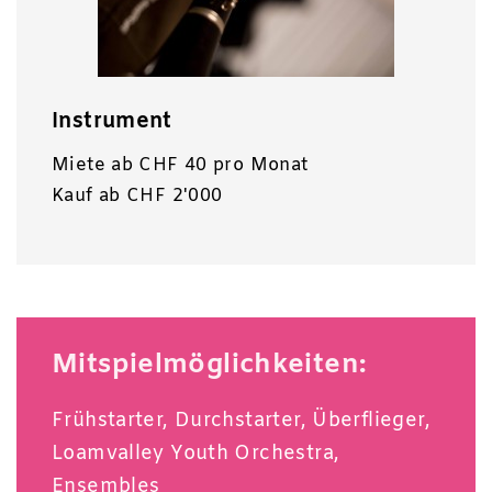
Instrument
Miete ab CHF 40 pro Monat
Kauf ab CHF 2'000
Mitspielmöglichkeiten:
Frühstarter
,
Durchstarter
,
Überflieger
,
Loamvalley Youth Orchestra
,
Ensembles