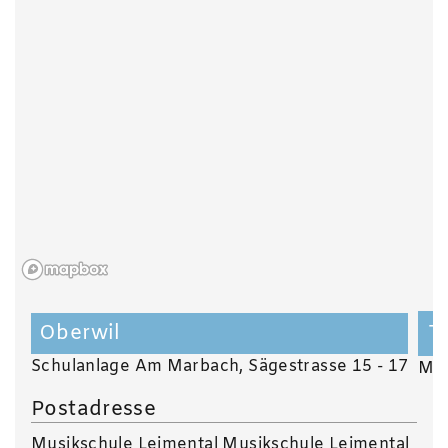
Oberwil
T
Schulanlage Am Marbach, Sägestrasse 15 - 17
Mus
Postadresse
Musikschule Leimental Musikschule Leimental